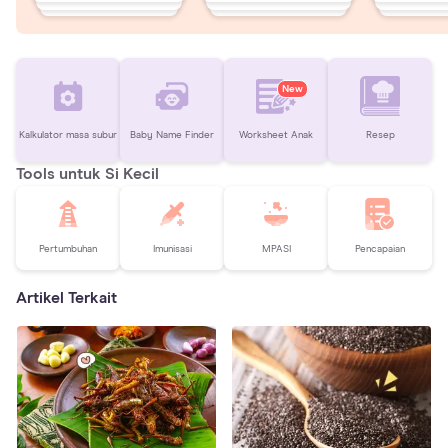
New
Kalkulator masa subur
Baby Name Finder
Worksheet Anak
Resep
Tools untuk Si Kecil
Pertumbuhan
Imunisasi
MPASI
Pencapaian
Artikel Terkait