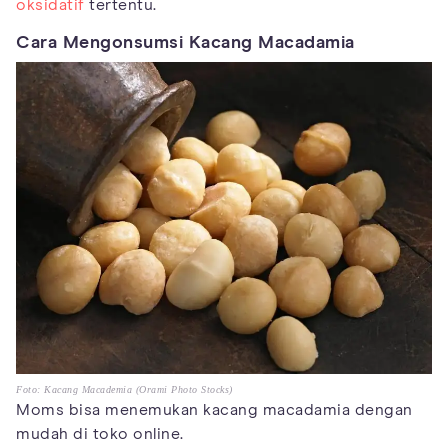
oksidatif
tertentu.
Cara Mengonsumsi Kacang Macadamia
Foto: Kacang Macademia (Orami Photo Stocks)
Moms bisa menemukan kacang macadamia dengan
mudah di toko online.