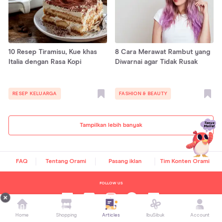
10 Resep Tiramisu, Kue khas
8 Cara Merawat Rambut yang
Italia dengan Rasa Kopi
Diwarnai agar Tidak Rusak
RESEP KELUARGA
FASHION & BEAUTY
Tampilkan lebih banyak
FAQ
Tentang Orami
Pasang iklan
Tim Konten Orami
FOLLOW US
Home
Shopping
Articles
IbuSibuk
Account