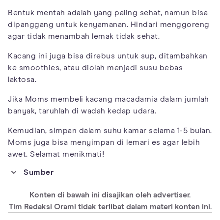
Bentuk mentah adalah yang paling sehat, namun bisa
dipanggang untuk kenyamanan. Hindari menggoreng
agar tidak menambah lemak tidak sehat.
Kacang ini juga bisa direbus untuk sup, ditambahkan
ke smoothies, atau diolah menjadi susu bebas
laktosa.
Jika Moms membeli kacang macadamia dalam jumlah
banyak, taruhlah di wadah kedap udara.
Kemudian, simpan dalam suhu kamar selama 1-5 bulan.
Moms juga bisa menyimpan di lemari es agar lebih
awet. Selamat menikmati!
Sumber
https://pubmed.ncbi.nlm.nih.gov/22153059/
Konten di bawah ini disajikan oleh advertiser.
https://www.tandfonline.com/doi/full/10.1080/10408398.2015.109
6763
Tim Redaksi Orami tidak terlibat dalam materi konten ini.
https://www.ncbi.nlm.nih.gov/pmc/articles/PMC4282306/