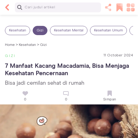
Baca Selanjutnya
7 Penyebab Sakit Tenggorokan pada Anak dan
Cara Mengatasinya
Kesehatan
Gizi
Kesehatan Mental
Kesehatan Umum
Ob
Home >
Kesehatan >
Gizi
11 October 2024
GIZI
7 Manfaat Kacang Macadamia, Bisa Menjaga 
Kesehatan Pencernaan
Bisa jadi cemilan sehat di rumah
0
0
Simpan