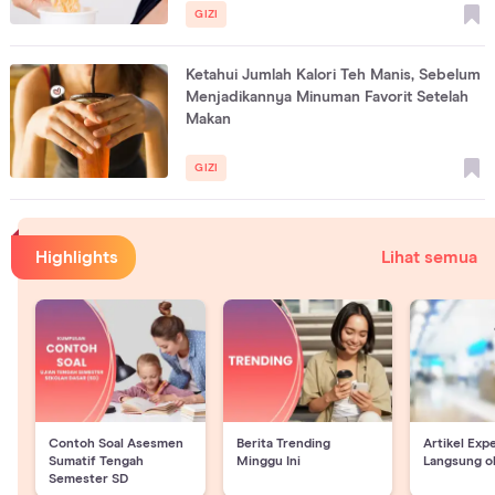
GIZI
Ketahui Jumlah Kalori Teh Manis, Sebelum
Menjadikannya Minuman Favorit Setelah
Makan
GIZI
Highlights
Lihat semua
Contoh Soal Asesmen
Berita Trending
Artikel Exp
Sumatif Tengah
Minggu Ini
Langsung o
Semester SD