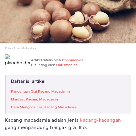
Foto:
Orami Photo Stock
Artikel ditulis oleh
Chrismonica
Disunting oleh
Chrismonica
Daftar isi artikel
Kandungan Gizi Kacang Macadamia
Manfaat Kacang Macadamia
Cara Mengonsumsi Kacang Macadamia
Kacang macadamia adalah jenis
kacang-kacangan
yang mengandung banyak gizi, lho.