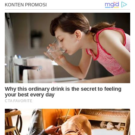
https://www.ncbi.nlm.nih.gov/pmc/articles/PMC4333972/
https://www.healthline.com/nutrition/macadamia-
nuts#TOC_TITLE_HDR_9
https://www.medicalnewstoday.com/articles/324233#summary
https://www.verywellfit.com/macadamia-nut-nutrition-facts-
calories-and-health-benefits-4114338